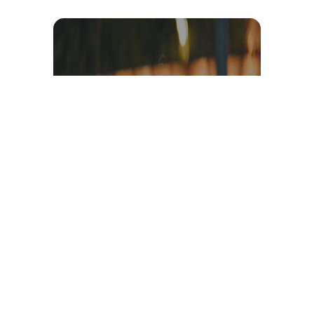
Témoignage et avis client
vidéo