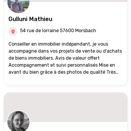
Gulluni Mathieu
54 rue de lorraine 57600 Morsbach
Conseiller en immobilier indépendant, je vous
accompagne dans vos projets de vente ou d'achats
de biens immobiliers. Avis de valeur offert
Accompagnement et suivi personnalisés Mise en
avant du bien grâce à des photos de qualité Très
large diffusion des annonces (niveau national et
international) Validation du financement des
acquéreurs auprès de partenaires financiers
Portefeuille de clients acquéreurs travaillé et mise
à jour régulièrement Vente en partage grâce au
réseau Iad France et Iad Deutschland Inter agence