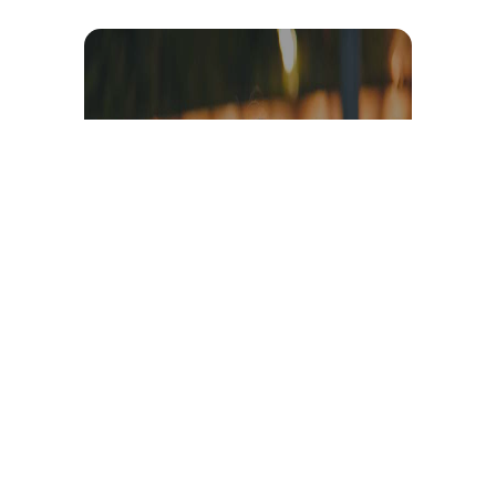
Témoignage et avis client
vidéo