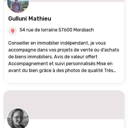
Gulluni Mathieu
54 rue de lorraine 57600 Morsbach
Conseiller en immobilier indépendant, je vous
accompagne dans vos projets de vente ou d'achats
de biens immobiliers. Avis de valeur offert
Accompagnement et suivi personnalisés Mise en
avant du bien grâce à des photos de qualité Très
large diffusion des annonces (niveau national et
international) Validation du financement des
acquéreurs auprès de partenaires financiers
Portefeuille de clients acquéreurs travaillé et mise
à jour régulièrement Vente en partage grâce au
réseau Iad France et Iad Deutschland Inter agence