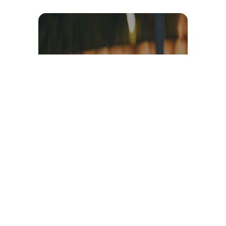
Témoignage et avis client
vidéo