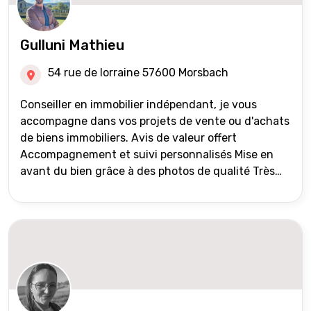
Gulluni Mathieu
54 rue de lorraine 57600 Morsbach
Conseiller en immobilier indépendant, je vous
accompagne dans vos projets de vente ou d'achats
de biens immobiliers. Avis de valeur offert
Accompagnement et suivi personnalisés Mise en
avant du bien grâce à des photos de qualité Très
large diffusion des annonces (niveau national et
international) Validation du financement des
acquéreurs auprès de partenaires financiers
Portefeuille de clients acquéreurs travaillé et mise
à jour régulièrement Vente en partage grâce au
réseau Iad France et Iad Deutschland Inter agence