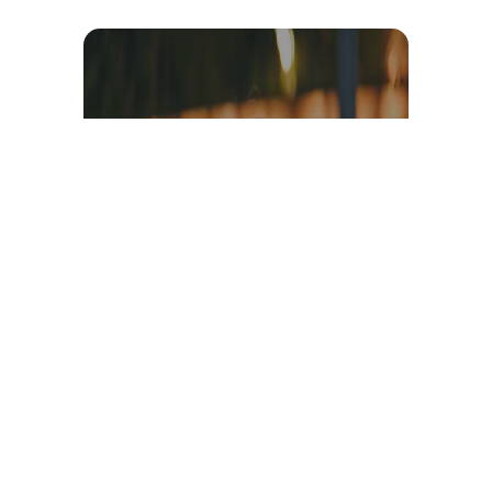
Témoignage et avis client
vidéo