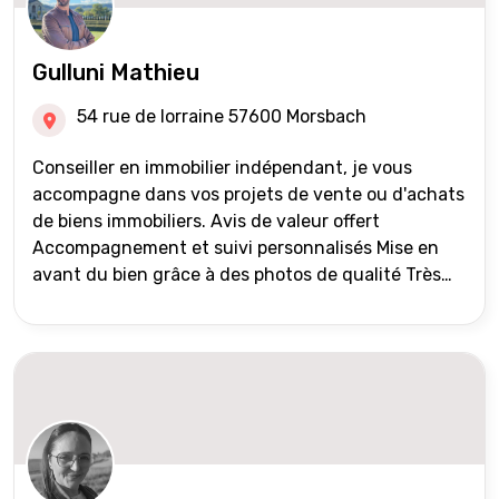
Gulluni Mathieu
54 rue de lorraine 57600 Morsbach
Conseiller en immobilier indépendant, je vous
accompagne dans vos projets de vente ou d'achats
de biens immobiliers. Avis de valeur offert
Accompagnement et suivi personnalisés Mise en
avant du bien grâce à des photos de qualité Très
large diffusion des annonces (niveau national et
international) Validation du financement des
acquéreurs auprès de partenaires financiers
Portefeuille de clients acquéreurs travaillé et mise
à jour régulièrement Vente en partage grâce au
réseau Iad France et Iad Deutschland Inter agence