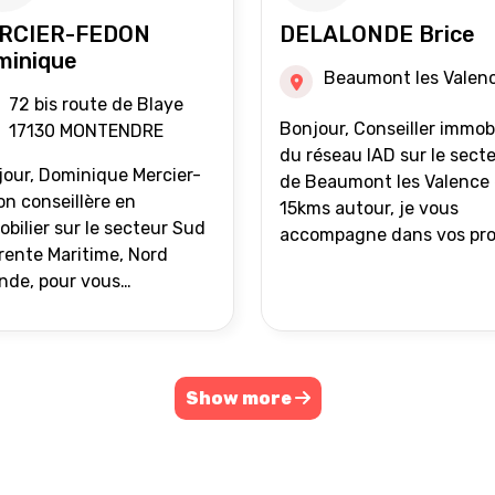
RCIER-FEDON
DELALONDE Brice
minique
Beaumont les Valen
72 bis route de Blaye
Bonjour, Conseiller immobilier
17130 MONTENDRE
du réseau IAD sur le sect
our, Dominique Mercier-
de Beaumont les Valence 
n conseillère en
15kms autour, je vous
bilier sur le secteur Sud
accompagne dans vos pro
ente Maritime, Nord
de vente ou d'achat
nde, pour vous
immobilier.
ompagner dans vos
ets immobiliers.
Show more