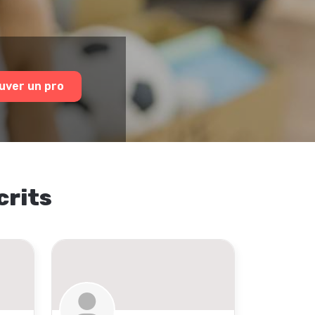
uver un pro
crits