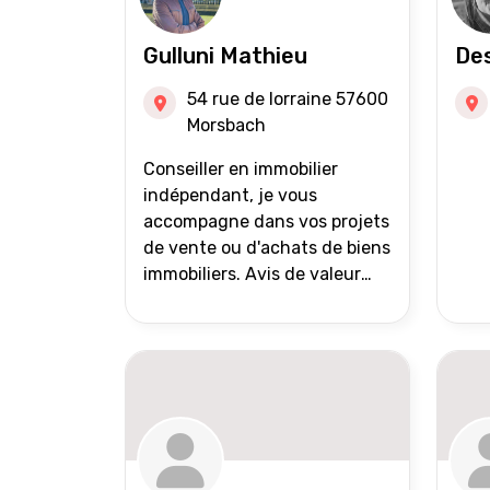
Gulluni Mathieu
Des
54 rue de lorraine 57600
Morsbach
Conseiller en immobilier
indépendant, je vous
accompagne dans vos projets
de vente ou d'achats de biens
immobiliers. Avis de valeur
offert Accompagnement et
suivi personnalisés Mise en
avant du bien grâce à des
photos de qualité Très large
diffusion des annonces
(niveau national et
international) Validation du
financement des acquéreurs