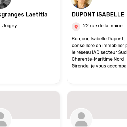
granges Laetitia
DUPONT ISABELLE
Joigny
22 rue de la mairie
Bonjour, Isabelle Dupont,
conseillère en immobilier 
le réseau IAD secteur Sud
Charente-Maritime Nord
Gironde, je vous accomp
dans tous vos projets
immobiliers, vente ou ach