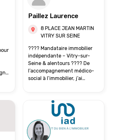
Paillez Laurence
8 PLACE JEAN MARTIN
VITRY SUR SEINE
???? Mandataire immobilier
pour
indépendante – Vitry-sur-
Seine & alentours ???? De
l’accompagnement médico-
agne
social à l’immobilier, j’ai
toujours eu à cœur d’aider les
at.
gens à avancer sereinement.
Aujourd’hui, j’accompagne
mes clients avec franchise,
écoute et énergie pour
vendre ou acheter leur bien
immobilier. ???? 300 familles
accompagnées en 8 ans, 90 %