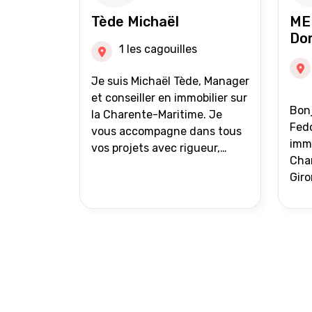
auprès de partenaires
Tède Michaël
ME
financiers Portefeuille de
Do
clients acquéreurs travaillé et
1 les cagouilles
mise à jour régulièrement
Vente en partage grâce au
Je suis Michaël Tède, Manager
réseau Iad France et Iad
et conseiller en immobilier sur
Bonj
Deutschland Inter agence
la Charente-Maritime. Je
Fedo
vous accompagne dans tous
immo
vos projets avec rigueur,
Char
transparence et avec une
Giro
stratégie bien définie. Avis de
acc
valeur gratuit et retour sous
proj
24h00. Parce que chaque
projet mérite un
accompagnement parfait.