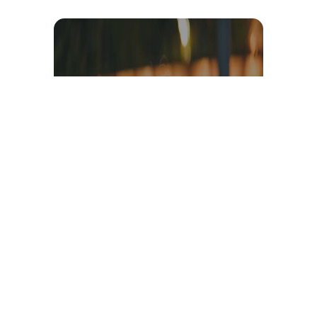
Témoignage et avis client
vidéo