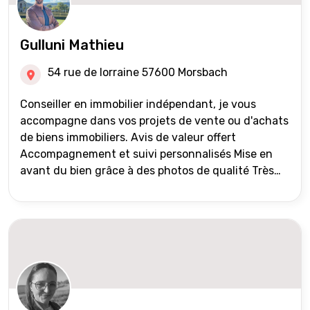
Gulluni Mathieu
54 rue de lorraine 57600 Morsbach
Conseiller en immobilier indépendant, je vous
accompagne dans vos projets de vente ou d'achats
de biens immobiliers. Avis de valeur offert
Accompagnement et suivi personnalisés Mise en
avant du bien grâce à des photos de qualité Très
large diffusion des annonces (niveau national et
international) Validation du financement des
acquéreurs auprès de partenaires financiers
Portefeuille de clients acquéreurs travaillé et mise
à jour régulièrement Vente en partage grâce au
réseau Iad France et Iad Deutschland Inter agence