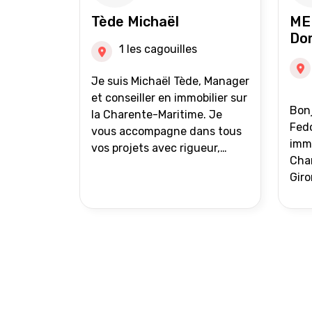
auprès de partenaires
Tède Michaël
ME
financiers Portefeuille de
Do
clients acquéreurs travaillé et
1 les cagouilles
mise à jour régulièrement
Vente en partage grâce au
Je suis Michaël Tède, Manager
réseau Iad France et Iad
et conseiller en immobilier sur
Bonj
Deutschland Inter agence
la Charente-Maritime. Je
Fedo
vous accompagne dans tous
immo
vos projets avec rigueur,
Char
transparence et avec une
Giro
stratégie bien définie. Avis de
acc
valeur gratuit et retour sous
proj
24h00. Parce que chaque
projet mérite un
accompagnement parfait.