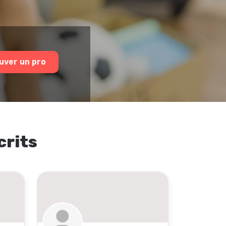
uver un pro
crits