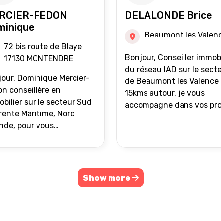
RCIER-FEDON
DELALONDE Brice
minique
Beaumont les Valen
72 bis route de Blaye
Bonjour, Conseiller immobilier
17130 MONTENDRE
du réseau IAD sur le sect
our, Dominique Mercier-
de Beaumont les Valence 
n conseillère en
15kms autour, je vous
bilier sur le secteur Sud
accompagne dans vos pro
ente Maritime, Nord
de vente ou d'achat
nde, pour vous
immobilier.
ompagner dans vos
ets immobiliers.
Show more