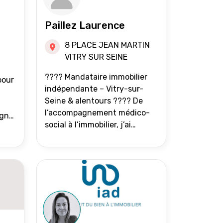
Paillez Laurence
8 PLACE JEAN MARTIN
VITRY SUR SEINE
???? Mandataire immobilier
pour
indépendante – Vitry-sur-
Seine & alentours ???? De
l’accompagnement médico-
agne
social à l’immobilier, j’ai
toujours eu à cœur d’aider les
at.
gens à avancer sereinement.
Aujourd’hui, j’accompagne
mes clients avec franchise,
écoute et énergie pour
vendre ou acheter leur bien
immobilier. ???? 300 familles
accompagnées en 8 ans, 90 %