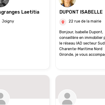
granges Laetitia
DUPONT ISABELLE
Joigny
22 rue de la mairie
Bonjour, Isabelle Dupont,
conseillère en immobilier 
le réseau IAD secteur Sud
Charente-Maritime Nord
Gironde, je vous accomp
dans tous vos projets
immobiliers, vente ou ach