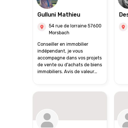
Gulluni Mathieu
Des
54 rue de lorraine 57600
Morsbach
Conseiller en immobilier
indépendant, je vous
accompagne dans vos projets
de vente ou d'achats de biens
immobiliers. Avis de valeur
offert Accompagnement et
suivi personnalisés Mise en
avant du bien grâce à des
photos de qualité Très large
diffusion des annonces
(niveau national et
international) Validation du
financement des acquéreurs