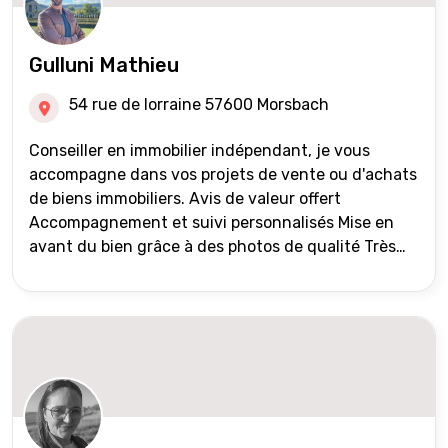
Gulluni Mathieu
54 rue de lorraine 57600 Morsbach
Conseiller en immobilier indépendant, je vous
accompagne dans vos projets de vente ou d'achats
de biens immobiliers. Avis de valeur offert
Accompagnement et suivi personnalisés Mise en
avant du bien grâce à des photos de qualité Très
large diffusion des annonces (niveau national et
international) Validation du financement des
acquéreurs auprès de partenaires financiers
Portefeuille de clients acquéreurs travaillé et mise
à jour régulièrement Vente en partage grâce au
réseau Iad France et Iad Deutschland Inter agence