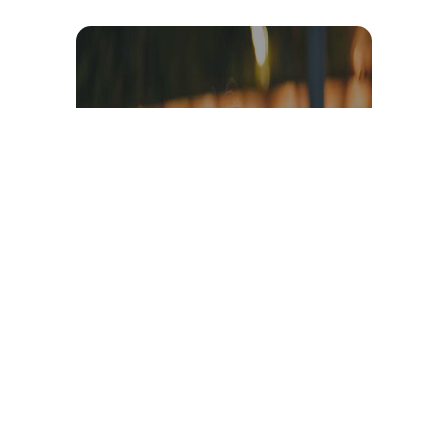
Témoignage et avis client
vidéo