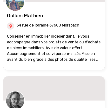
Gulluni Mathieu
54 rue de lorraine 57600 Morsbach
Conseiller en immobilier indépendant, je vous
accompagne dans vos projets de vente ou d'achats
de biens immobiliers. Avis de valeur offert
Accompagnement et suivi personnalisés Mise en
avant du bien grâce à des photos de qualité Très
large diffusion des annonces (niveau national et
international) Validation du financement des
acquéreurs auprès de partenaires financiers
Portefeuille de clients acquéreurs travaillé et mise
à jour régulièrement Vente en partage grâce au
réseau Iad France et Iad Deutschland Inter agence