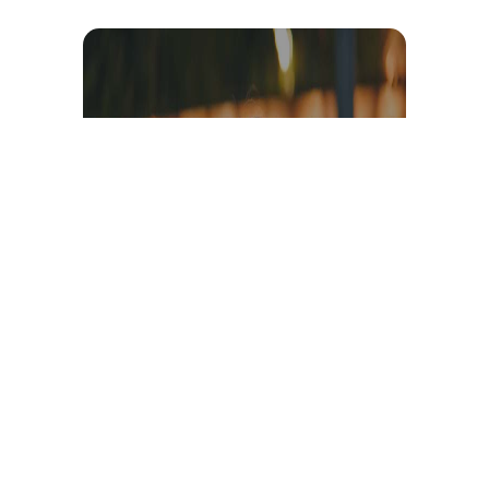
Témoignage et avis client
vidéo