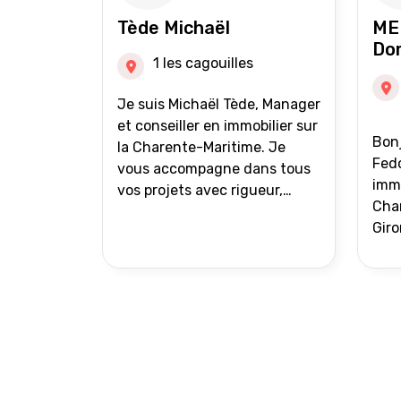
auprès de partenaires
Tède Michaël
ME
financiers Portefeuille de
Do
clients acquéreurs travaillé et
1 les cagouilles
mise à jour régulièrement
Vente en partage grâce au
Je suis Michaël Tède, Manager
réseau Iad France et Iad
et conseiller en immobilier sur
Bonj
Deutschland Inter agence
la Charente-Maritime. Je
Fedo
vous accompagne dans tous
immo
vos projets avec rigueur,
Char
transparence et avec une
Giro
stratégie bien définie. Avis de
acc
valeur gratuit et retour sous
proj
24h00. Parce que chaque
projet mérite un
accompagnement parfait.