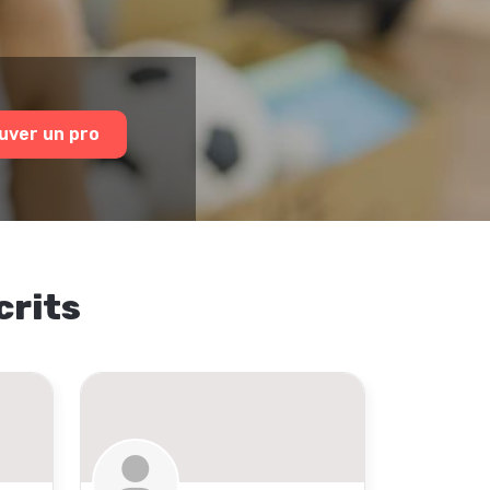
uver un pro
crits