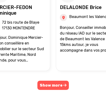
RCIER-FEDON
DELALONDE Brice
minique
Beaumont les Valen
72 bis route de Blaye
Bonjour, Conseiller immobilier
17130 MONTENDRE
du réseau IAD sur le sect
our, Dominique Mercier-
de Beaumont les Valence 
n conseillère en
15kms autour, je vous
bilier sur le secteur Sud
accompagne dans vos pro
ente Maritime, Nord
de vente ou d'achat
nde, pour vous
immobilier.
ompagner dans vos
ets immobiliers.
Show more