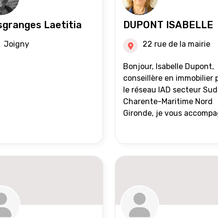
granges Laetitia
DUPONT ISABELLE
Joigny
22 rue de la mairie
Bonjour, Isabelle Dupont,
conseillère en immobilier 
le réseau IAD secteur Sud
Charente-Maritime Nord
Gironde, je vous accomp
dans tous vos projets
immobiliers, vente ou ach