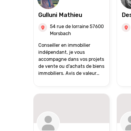
Gulluni Mathieu
Des
54 rue de lorraine 57600
Morsbach
Conseiller en immobilier
indépendant, je vous
accompagne dans vos projets
de vente ou d'achats de biens
immobiliers. Avis de valeur
offert Accompagnement et
suivi personnalisés Mise en
avant du bien grâce à des
photos de qualité Très large
diffusion des annonces
(niveau national et
international) Validation du
financement des acquéreurs