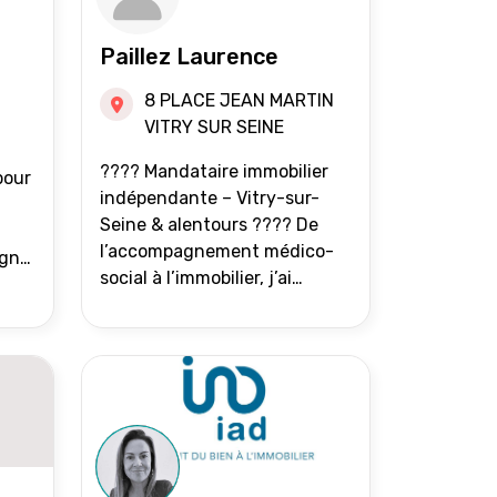
Paillez Laurence
8 PLACE JEAN MARTIN
VITRY SUR SEINE
???? Mandataire immobilier
pour
indépendante – Vitry-sur-
Seine & alentours ???? De
l’accompagnement médico-
agne
social à l’immobilier, j’ai
toujours eu à cœur d’aider les
at.
gens à avancer sereinement.
Aujourd’hui, j’accompagne
mes clients avec franchise,
écoute et énergie pour
vendre ou acheter leur bien
immobilier. ???? 300 familles
accompagnées en 8 ans, 90 %