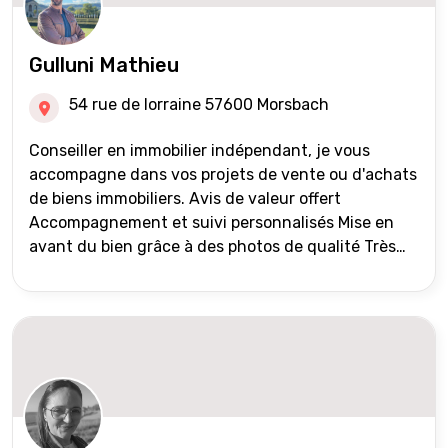
Gulluni Mathieu
54 rue de lorraine 57600 Morsbach
Conseiller en immobilier indépendant, je vous
accompagne dans vos projets de vente ou d'achats
de biens immobiliers. Avis de valeur offert
Accompagnement et suivi personnalisés Mise en
avant du bien grâce à des photos de qualité Très
large diffusion des annonces (niveau national et
international) Validation du financement des
acquéreurs auprès de partenaires financiers
Portefeuille de clients acquéreurs travaillé et mise
à jour régulièrement Vente en partage grâce au
réseau Iad France et Iad Deutschland Inter agence