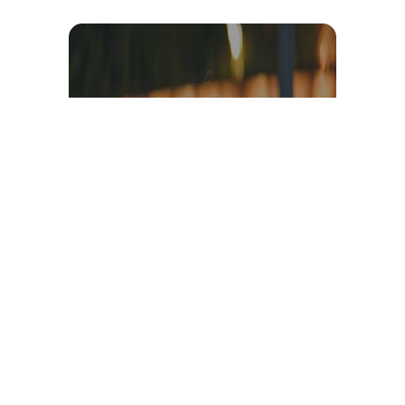
Témoignage et avis client
vidéo