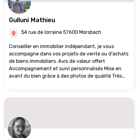
Gulluni Mathieu
54 rue de lorraine 57600 Morsbach
Conseiller en immobilier indépendant, je vous
accompagne dans vos projets de vente ou d'achats
de biens immobiliers. Avis de valeur offert
Accompagnement et suivi personnalisés Mise en
avant du bien grâce à des photos de qualité Très
large diffusion des annonces (niveau national et
international) Validation du financement des
acquéreurs auprès de partenaires financiers
Portefeuille de clients acquéreurs travaillé et mise
à jour régulièrement Vente en partage grâce au
réseau Iad France et Iad Deutschland Inter agence