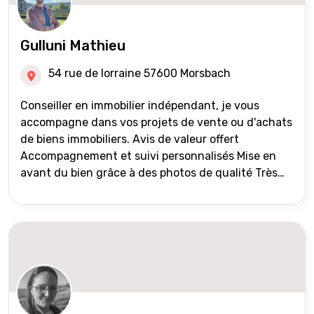
Gulluni Mathieu
54 rue de lorraine 57600 Morsbach
Conseiller en immobilier indépendant, je vous
accompagne dans vos projets de vente ou d'achats
de biens immobiliers. Avis de valeur offert
Accompagnement et suivi personnalisés Mise en
avant du bien grâce à des photos de qualité Très
large diffusion des annonces (niveau national et
international) Validation du financement des
acquéreurs auprès de partenaires financiers
Portefeuille de clients acquéreurs travaillé et mise
à jour régulièrement Vente en partage grâce au
réseau Iad France et Iad Deutschland Inter agence