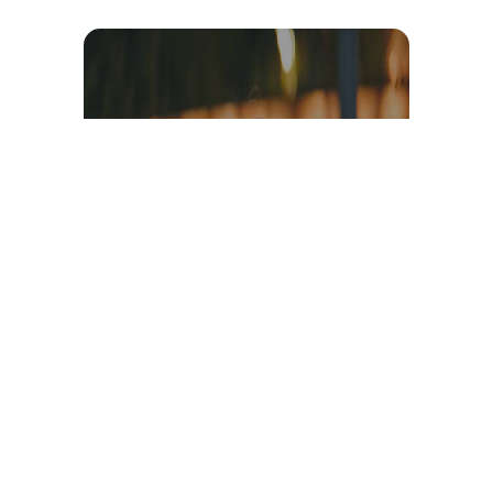
Témoignage et avis client
vidéo