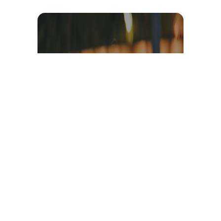
Témoignage et avis client
vidéo