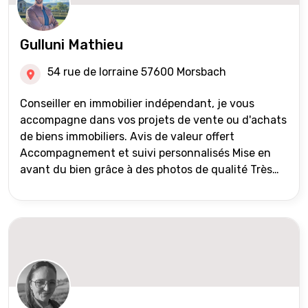
Gulluni Mathieu
54 rue de lorraine 57600 Morsbach
Conseiller en immobilier indépendant, je vous
accompagne dans vos projets de vente ou d'achats
de biens immobiliers. Avis de valeur offert
Accompagnement et suivi personnalisés Mise en
avant du bien grâce à des photos de qualité Très
large diffusion des annonces (niveau national et
international) Validation du financement des
acquéreurs auprès de partenaires financiers
Portefeuille de clients acquéreurs travaillé et mise
à jour régulièrement Vente en partage grâce au
réseau Iad France et Iad Deutschland Inter agence