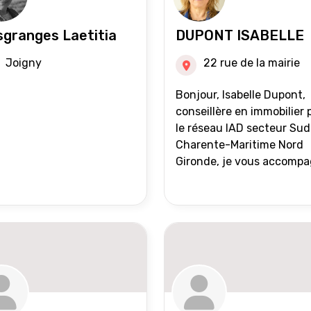
granges Laetitia
DUPONT ISABELLE
Joigny
22 rue de la mairie
Bonjour, Isabelle Dupont,
conseillère en immobilier 
le réseau IAD secteur Sud
Charente-Maritime Nord
Gironde, je vous accomp
dans tous vos projets
immobiliers, vente ou ach