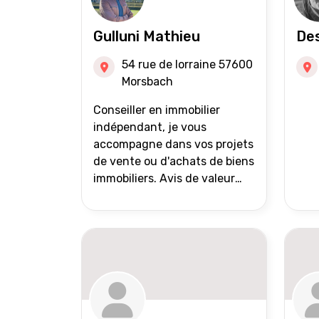
Gulluni Mathieu
Des
54 rue de lorraine 57600
Morsbach
Conseiller en immobilier
indépendant, je vous
accompagne dans vos projets
de vente ou d'achats de biens
immobiliers. Avis de valeur
offert Accompagnement et
suivi personnalisés Mise en
avant du bien grâce à des
photos de qualité Très large
diffusion des annonces
(niveau national et
international) Validation du
financement des acquéreurs