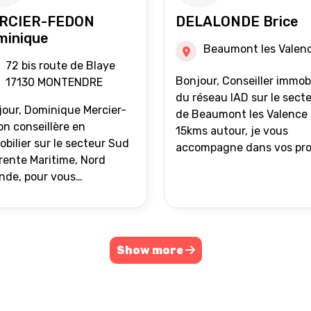
RCIER-FEDON
DELALONDE Brice
minique
Beaumont les Valen
72 bis route de Blaye
Bonjour, Conseiller immobilier
17130 MONTENDRE
du réseau IAD sur le sect
our, Dominique Mercier-
de Beaumont les Valence 
n conseillère en
15kms autour, je vous
bilier sur le secteur Sud
accompagne dans vos pro
ente Maritime, Nord
de vente ou d'achat
nde, pour vous
immobilier.
ompagner dans vos
ets immobiliers.
Show more