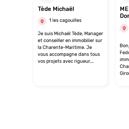
auprès de partenaires
Tède Michaël
ME
financiers Portefeuille de
Do
clients acquéreurs travaillé et
1 les cagouilles
mise à jour régulièrement
Vente en partage grâce au
Je suis Michaël Tède, Manager
réseau Iad France et Iad
et conseiller en immobilier sur
Bonj
Deutschland Inter agence
la Charente-Maritime. Je
Fedo
vous accompagne dans tous
immo
vos projets avec rigueur,
Char
transparence et avec une
Giro
stratégie bien définie. Avis de
acc
valeur gratuit et retour sous
proj
24h00. Parce que chaque
projet mérite un
accompagnement parfait.