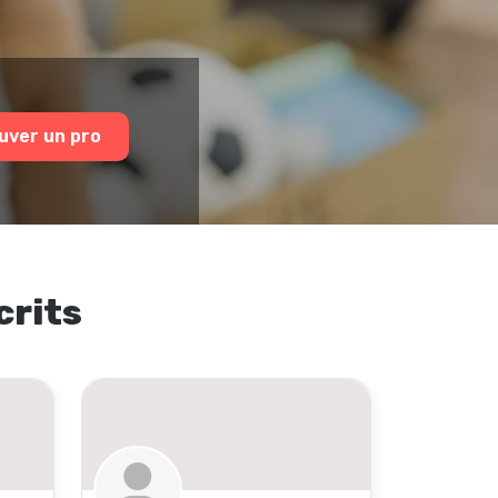
uver un pro
crits