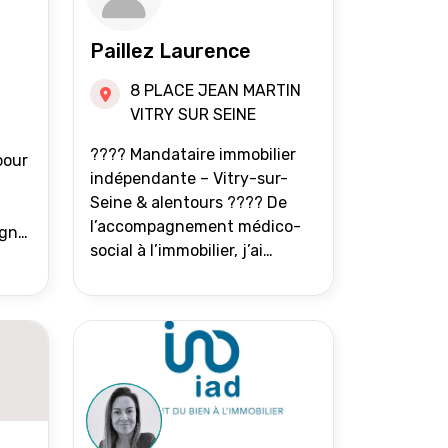
Paillez Laurence
8 PLACE JEAN MARTIN
VITRY SUR SEINE
???? Mandataire immobilier
pour
indépendante – Vitry-sur-
Seine & alentours ???? De
l’accompagnement médico-
agne
social à l’immobilier, j’ai
toujours eu à cœur d’aider les
at.
gens à avancer sereinement.
Aujourd’hui, j’accompagne
mes clients avec franchise,
écoute et énergie pour
vendre ou acheter leur bien
immobilier. ???? 300 familles
accompagnées en 8 ans, 90 %