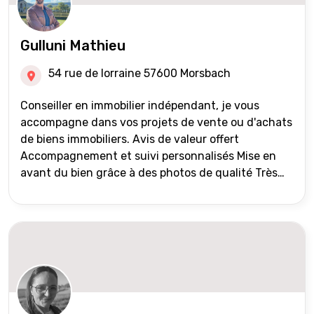
Gulluni Mathieu
54 rue de lorraine 57600 Morsbach
Conseiller en immobilier indépendant, je vous
accompagne dans vos projets de vente ou d'achats
de biens immobiliers. Avis de valeur offert
Accompagnement et suivi personnalisés Mise en
avant du bien grâce à des photos de qualité Très
large diffusion des annonces (niveau national et
international) Validation du financement des
acquéreurs auprès de partenaires financiers
Portefeuille de clients acquéreurs travaillé et mise
à jour régulièrement Vente en partage grâce au
réseau Iad France et Iad Deutschland Inter agence