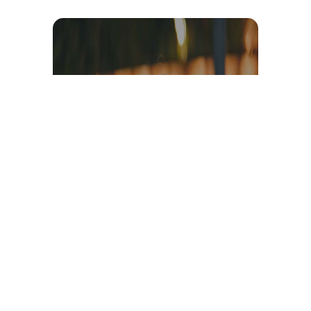
Témoignage et avis client
vidéo