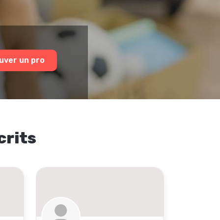
uver un pro
crits