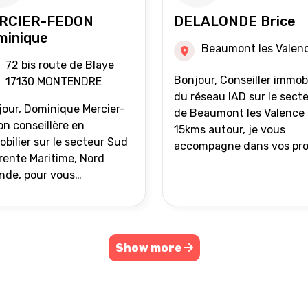
RCIER-FEDON
DELALONDE Brice
minique
Beaumont les Valen
72 bis route de Blaye
Bonjour, Conseiller immobilier
17130 MONTENDRE
du réseau IAD sur le sect
our, Dominique Mercier-
de Beaumont les Valence 
n conseillère en
15kms autour, je vous
bilier sur le secteur Sud
accompagne dans vos pro
ente Maritime, Nord
de vente ou d'achat
nde, pour vous
immobilier.
ompagner dans vos
ets immobiliers.
Show more