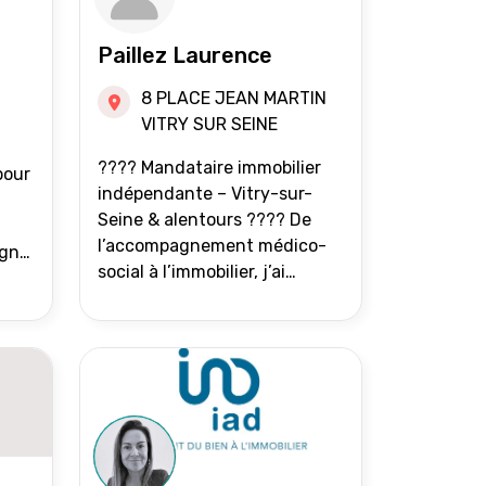
Paillez Laurence
8 PLACE JEAN MARTIN
VITRY SUR SEINE
???? Mandataire immobilier
pour
indépendante – Vitry-sur-
Seine & alentours ???? De
l’accompagnement médico-
agne
social à l’immobilier, j’ai
toujours eu à cœur d’aider les
at.
gens à avancer sereinement.
Aujourd’hui, j’accompagne
mes clients avec franchise,
écoute et énergie pour
vendre ou acheter leur bien
immobilier. ???? 300 familles
accompagnées en 8 ans, 90 %