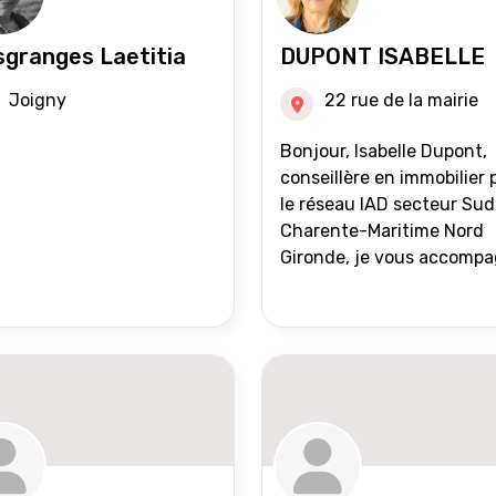
granges Laetitia
DUPONT ISABELLE
Joigny
22 rue de la mairie
Bonjour, Isabelle Dupont,
conseillère en immobilier 
le réseau IAD secteur Sud
Charente-Maritime Nord
Gironde, je vous accomp
dans tous vos projets
immobiliers, vente ou ach