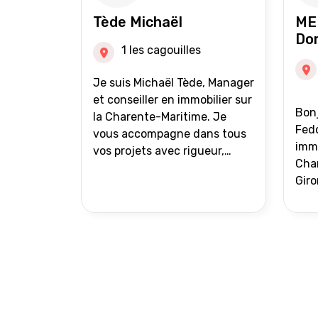
auprès de partenaires
Tède Michaël
ME
financiers Portefeuille de
Do
clients acquéreurs travaillé et
1 les cagouilles
mise à jour régulièrement
Vente en partage grâce au
Je suis Michaël Tède, Manager
réseau Iad France et Iad
et conseiller en immobilier sur
Bonj
Deutschland Inter agence
la Charente-Maritime. Je
Fedo
vous accompagne dans tous
immo
vos projets avec rigueur,
Char
transparence et avec une
Giro
stratégie bien définie. Avis de
acc
valeur gratuit et retour sous
proj
24h00. Parce que chaque
projet mérite un
accompagnement parfait.