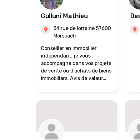
Gulluni Mathieu
Des
54 rue de lorraine 57600
Morsbach
Conseiller en immobilier
indépendant, je vous
accompagne dans vos projets
de vente ou d'achats de biens
immobiliers. Avis de valeur
offert Accompagnement et
suivi personnalisés Mise en
avant du bien grâce à des
photos de qualité Très large
diffusion des annonces
(niveau national et
international) Validation du
financement des acquéreurs