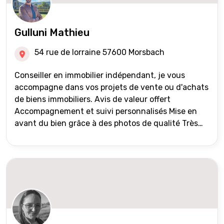
Gulluni Mathieu
54 rue de lorraine 57600 Morsbach
Conseiller en immobilier indépendant, je vous
accompagne dans vos projets de vente ou d'achats
de biens immobiliers. Avis de valeur offert
Accompagnement et suivi personnalisés Mise en
avant du bien grâce à des photos de qualité Très
large diffusion des annonces (niveau national et
international) Validation du financement des
acquéreurs auprès de partenaires financiers
Portefeuille de clients acquéreurs travaillé et mise
à jour régulièrement Vente en partage grâce au
réseau Iad France et Iad Deutschland Inter agence