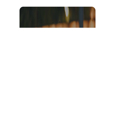
Témoignage et avis client
vidéo