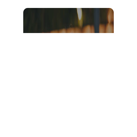
Témoignage et avis client
vidéo