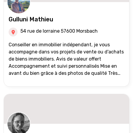
Gulluni Mathieu
54 rue de lorraine 57600 Morsbach
Conseiller en immobilier indépendant, je vous
accompagne dans vos projets de vente ou d'achats
de biens immobiliers. Avis de valeur offert
Accompagnement et suivi personnalisés Mise en
avant du bien grâce à des photos de qualité Très
large diffusion des annonces (niveau national et
international) Validation du financement des
acquéreurs auprès de partenaires financiers
Portefeuille de clients acquéreurs travaillé et mise
à jour régulièrement Vente en partage grâce au
réseau Iad France et Iad Deutschland Inter agence