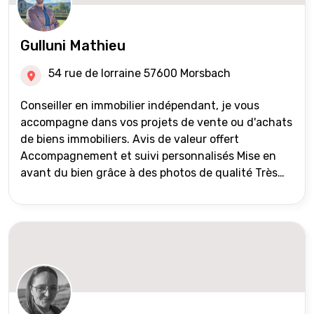
Gulluni Mathieu
54 rue de lorraine 57600 Morsbach
Conseiller en immobilier indépendant, je vous
accompagne dans vos projets de vente ou d'achats
de biens immobiliers. Avis de valeur offert
Accompagnement et suivi personnalisés Mise en
avant du bien grâce à des photos de qualité Très
large diffusion des annonces (niveau national et
international) Validation du financement des
acquéreurs auprès de partenaires financiers
Portefeuille de clients acquéreurs travaillé et mise
à jour régulièrement Vente en partage grâce au
réseau Iad France et Iad Deutschland Inter agence