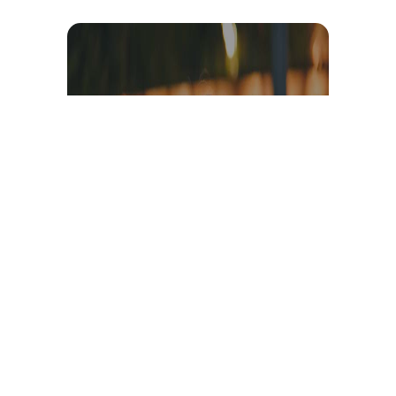
Témoignage et avis client
vidéo