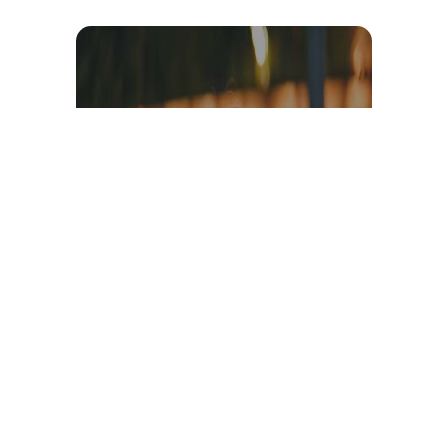
Témoignage et avis client
vidéo