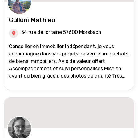
Gulluni Mathieu
54 rue de lorraine 57600 Morsbach
Conseiller en immobilier indépendant, je vous
accompagne dans vos projets de vente ou d'achats
de biens immobiliers. Avis de valeur offert
Accompagnement et suivi personnalisés Mise en
avant du bien grâce à des photos de qualité Très
large diffusion des annonces (niveau national et
international) Validation du financement des
acquéreurs auprès de partenaires financiers
Portefeuille de clients acquéreurs travaillé et mise
à jour régulièrement Vente en partage grâce au
réseau Iad France et Iad Deutschland Inter agence