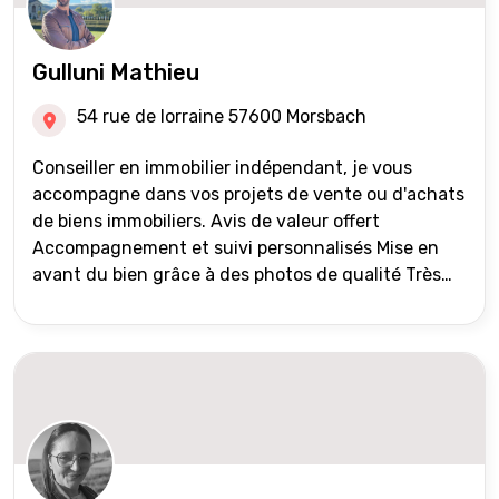
Gulluni Mathieu
54 rue de lorraine 57600 Morsbach
Conseiller en immobilier indépendant, je vous
accompagne dans vos projets de vente ou d'achats
de biens immobiliers. Avis de valeur offert
Accompagnement et suivi personnalisés Mise en
avant du bien grâce à des photos de qualité Très
large diffusion des annonces (niveau national et
international) Validation du financement des
acquéreurs auprès de partenaires financiers
Portefeuille de clients acquéreurs travaillé et mise
à jour régulièrement Vente en partage grâce au
réseau Iad France et Iad Deutschland Inter agence