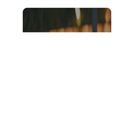
Témoignage et avis client
vidéo