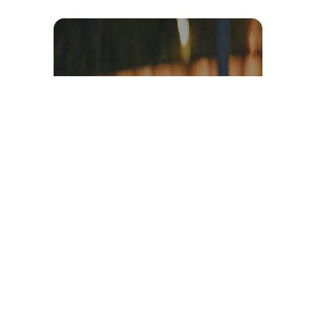
Témoignage et avis client
vidéo