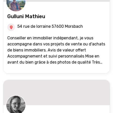
Gulluni Mathieu
54 rue de lorraine 57600 Morsbach
Conseiller en immobilier indépendant, je vous
accompagne dans vos projets de vente ou d'achats
de biens immobiliers. Avis de valeur offert
Accompagnement et suivi personnalisés Mise en
avant du bien grâce à des photos de qualité Très
large diffusion des annonces (niveau national et
international) Validation du financement des
acquéreurs auprès de partenaires financiers
Portefeuille de clients acquéreurs travaillé et mise
à jour régulièrement Vente en partage grâce au
réseau Iad France et Iad Deutschland Inter agence