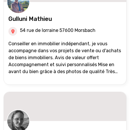
Gulluni Mathieu
54 rue de lorraine 57600 Morsbach
Conseiller en immobilier indépendant, je vous
accompagne dans vos projets de vente ou d'achats
de biens immobiliers. Avis de valeur offert
Accompagnement et suivi personnalisés Mise en
avant du bien grâce à des photos de qualité Très
large diffusion des annonces (niveau national et
international) Validation du financement des
acquéreurs auprès de partenaires financiers
Portefeuille de clients acquéreurs travaillé et mise
à jour régulièrement Vente en partage grâce au
réseau Iad France et Iad Deutschland Inter agence