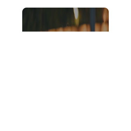
Témoignage et avis client
vidéo