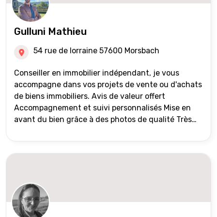
Gulluni Mathieu
54 rue de lorraine 57600 Morsbach
Conseiller en immobilier indépendant, je vous
accompagne dans vos projets de vente ou d'achats
de biens immobiliers. Avis de valeur offert
Accompagnement et suivi personnalisés Mise en
avant du bien grâce à des photos de qualité Très
large diffusion des annonces (niveau national et
international) Validation du financement des
acquéreurs auprès de partenaires financiers
Portefeuille de clients acquéreurs travaillé et mise
à jour régulièrement Vente en partage grâce au
réseau Iad France et Iad Deutschland Inter agence