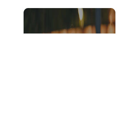
Témoignage et avis client
vidéo