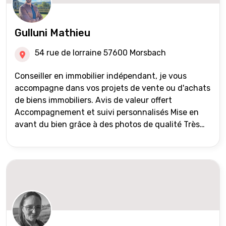
Gulluni Mathieu
54 rue de lorraine 57600 Morsbach
Conseiller en immobilier indépendant, je vous
accompagne dans vos projets de vente ou d'achats
de biens immobiliers. Avis de valeur offert
Accompagnement et suivi personnalisés Mise en
avant du bien grâce à des photos de qualité Très
large diffusion des annonces (niveau national et
international) Validation du financement des
acquéreurs auprès de partenaires financiers
Portefeuille de clients acquéreurs travaillé et mise
à jour régulièrement Vente en partage grâce au
réseau Iad France et Iad Deutschland Inter agence