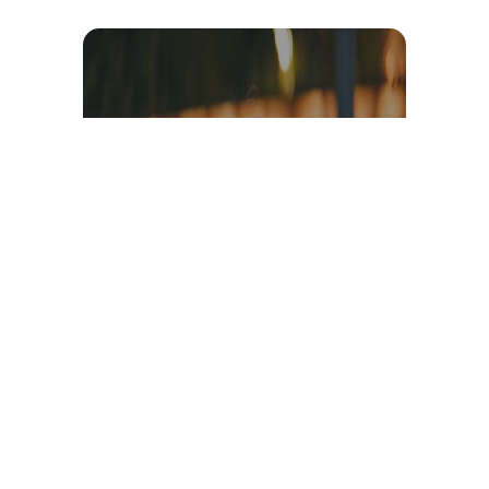
Témoignage et avis client
vidéo