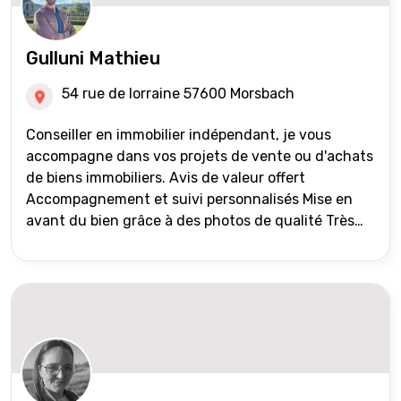
Gulluni Mathieu
54 rue de lorraine 57600 Morsbach
Conseiller en immobilier indépendant, je vous
accompagne dans vos projets de vente ou d'achats
de biens immobiliers. Avis de valeur offert
Accompagnement et suivi personnalisés Mise en
avant du bien grâce à des photos de qualité Très
large diffusion des annonces (niveau national et
international) Validation du financement des
acquéreurs auprès de partenaires financiers
Portefeuille de clients acquéreurs travaillé et mise
à jour régulièrement Vente en partage grâce au
réseau Iad France et Iad Deutschland Inter agence