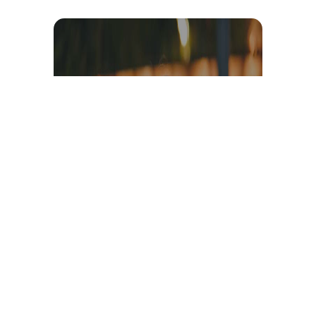
Témoignage et avis client
vidéo