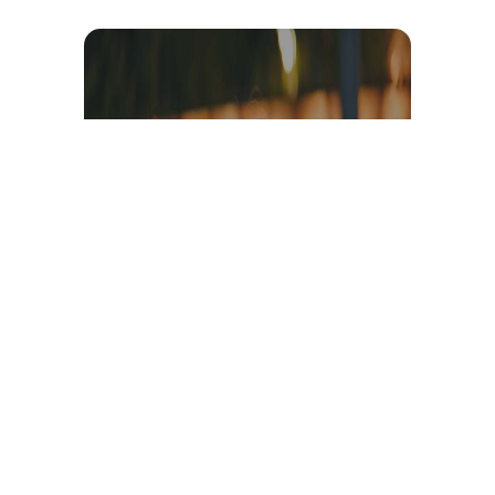
Témoignage et avis client
vidéo